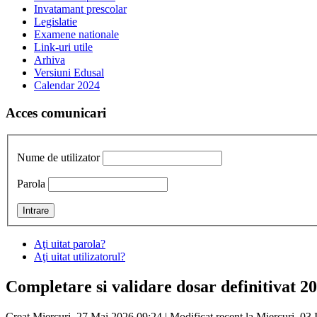
Invatamant prescolar
Legislatie
Examene nationale
Link-uri utile
Arhiva
Versiuni Edusal
Calendar 2024
Acces comunicari
Nume de utilizator
Parola
Aţi uitat parola?
Aţi uitat utilizatorul?
Completare si validare dosar definitivat 2
Creat Miercuri, 27 Mai 2026 09:24
|
Modificat recent la Miercuri, 03