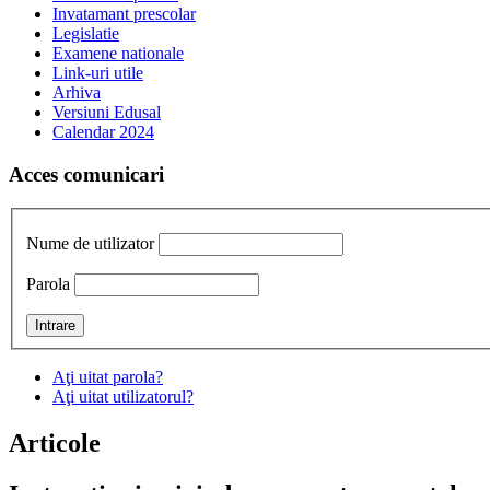
Invatamant prescolar
Legislatie
Examene nationale
Link-uri utile
Arhiva
Versiuni Edusal
Calendar 2024
Acces comunicari
Nume de utilizator
Parola
Aţi uitat parola?
Aţi uitat utilizatorul?
Articole